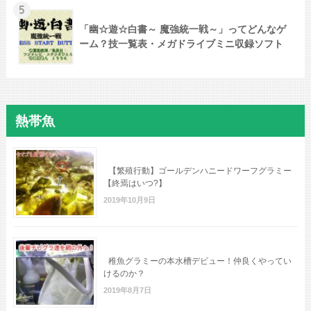
5
「幽☆遊☆白書～ 魔強統一戦～」ってどんなゲ
ーム？技一覧表・メガドライブミニ収録ソフト
熱帯魚
【繁殖行動】ゴールデンハニードワーフグラミー
【終焉はいつ?】
2019年10月9日
稚魚グラミーの本水槽デビュー！仲良くやってい
けるのか？
2019年8月7日