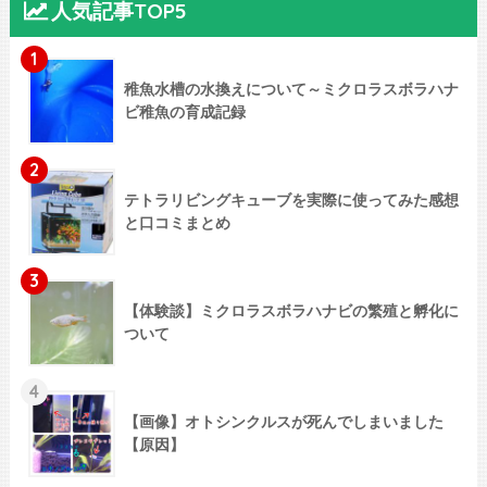
人気記事TOP5
1
稚魚水槽の水換えについて～ミクロラスボラハナ
ビ稚魚の育成記録
2
テトラリビングキューブを実際に使ってみた感想
と口コミまとめ
3
【体験談】ミクロラスボラハナビの繁殖と孵化に
ついて
4
【画像】オトシンクルスが死んでしまいました
【原因】