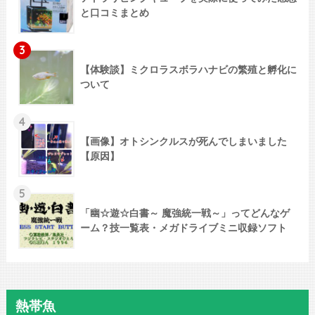
と口コミまとめ
3
【体験談】ミクロラスボラハナビの繁殖と孵化に
ついて
4
【画像】オトシンクルスが死んでしまいました
【原因】
5
「幽☆遊☆白書～ 魔強統一戦～」ってどんなゲ
ーム？技一覧表・メガドライブミニ収録ソフト
熱帯魚