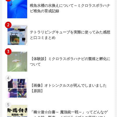
稚魚水槽の水換えについて～ミクロラスボラハナ
ビ稚魚の育成記録
2
テトラリビングキューブを実際に使ってみた感想
と口コミまとめ
3
【体験談】ミクロラスボラハナビの繁殖と孵化に
ついて
4
【画像】オトシンクルスが死んでしまいました
【原因】
5
「幽☆遊☆白書～ 魔強統一戦～」ってどんなゲ