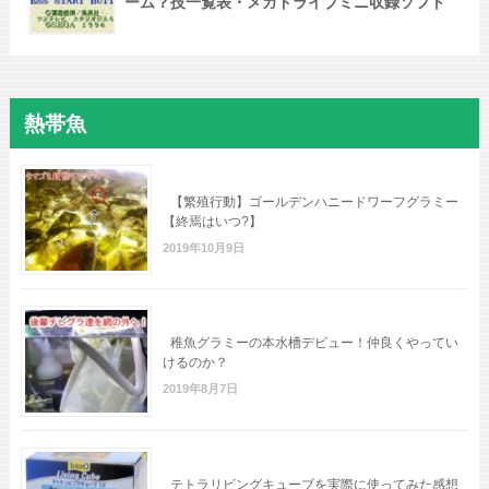
ーム？技一覧表・メガドライブミニ収録ソフト
熱帯魚
【繁殖行動】ゴールデンハニードワーフグラミー
【終焉はいつ?】
2019年10月9日
稚魚グラミーの本水槽デビュー！仲良くやってい
けるのか？
2019年8月7日
テトラリビングキューブを実際に使ってみた感想