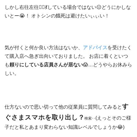
しかし右往左往🚶‍♀️💃している場合ではない😑どうにかしな
いとー😭！ オトシンの餓死は避けたいぃぃい！
気が付くと何か良い方法はないか、
アドバイス
を受けたく
て購入店へ急ぎ出向いておりました。 お店に着くといつ
も
頼りにしている店員さんが居ない
😱…どうやらお休みら
しい。
す
仕方ないので思い切って他の従業員に質問してみると
ぐさまスマホを取り出し？
(えっとそのご様
検索‥
子だと私とあまり変わらない知識レベルでしょうか😂)